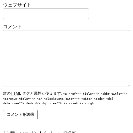
ウェブサイト
コメント
次の
HTML
タグと属性が使えます:
<a href="" title=""> <abbr title="">
<acronym title=""> <b> <blockquote cite=""> <cite> <code> <del
datetime=""> <em> <i> <q cite=""> <strike> <strong>