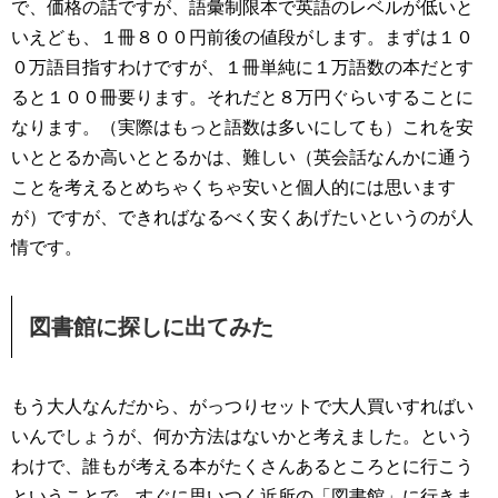
で、価格の話ですが、語彙制限本で英語のレベルが低いと
いえども、１冊８００円前後の値段がします。まずは１０
０万語目指すわけですが、１冊単純に１万語数の本だとす
ると１００冊要ります。それだと８万円ぐらいすることに
なります。（実際はもっと語数は多いにしても）これを安
いととるか高いととるかは、難しい（英会話なんかに通う
ことを考えるとめちゃくちゃ安いと個人的には思います
が）ですが、できればなるべく安くあげたいというのが人
情です。
図書館に探しに出てみた
もう大人なんだから、がっつりセットで大人買いすればい
いんでしょうが、何か方法はないかと考えました。という
わけで、誰もが考える本がたくさんあるところとに行こう
ということで、すぐに思いつく近所の「図書館」に行きま