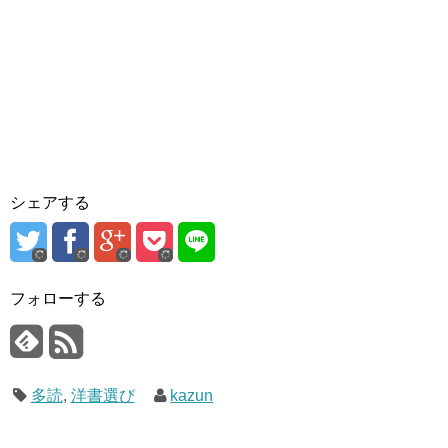
シェアする
フォローする
多読
,
洋書選び
kazun