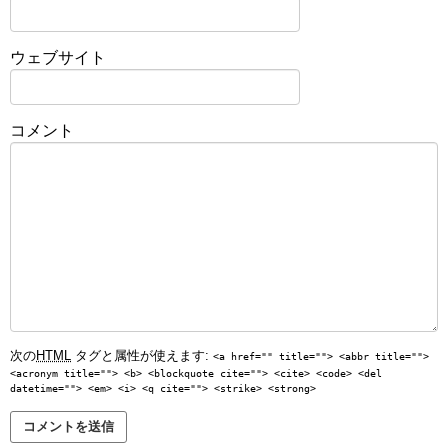
ウェブサイト
コメント
次の
HTML
タグと属性が使えます:
<a href="" title=""> <abbr title="">
<acronym title=""> <b> <blockquote cite=""> <cite> <code> <del
datetime=""> <em> <i> <q cite=""> <strike> <strong>