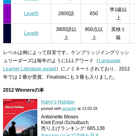
準1級以
Level5
2800語
650
上
3800語以
800点以
英検１
Level6
上
上
級
レベルは例によって目安です。ケンブリッジイングリッシ
ュリーダーズは毎年のようにLLLアワード（
Language
Learner Literature award
）にノミネートされており、2012
年では２冊が受賞、Finalistsにも３冊も入りました。
2012 Winnersの本
Harry’s Holiday
posted with
amazlet
at 13.03.19
Antoinette Moses
Klett Ernst /Schulbuch
売り上げランキング: 665,138
Amazon.co.jpで詳細を見る