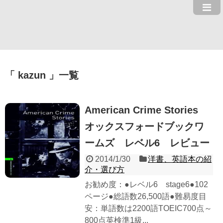
kazun
一覧
American Crime Stories
オックスフォードブックワ
ームズ レベル6 レビュー
2014/1/30
洋書、英語本の紹
介・選び方
お勧め度：●レベル6 stage6●102
ページ●総語数26,500語●難易度目
安：単語数は2200語TOEIC700点～
800点英検準1級...