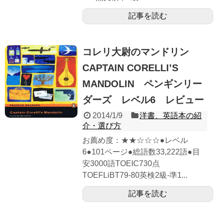
記事を読む
コレリ大尉のマンドリン
CAPTAIN CORELLI’S
MANDOLIN ペンギンリー
ダーズ レベル6 レビュー
2014/1/9
洋書、英語本の紹
介・選び方
お薦め度：★★☆☆☆●レベル
6●101ページ●総語数33,222語●目
安3000語TOEIC730点
TOEFLiBT79-80英検2級-準1...
記事を読む