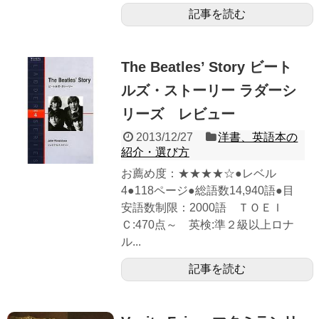
記事を読む
The Beatles’ Story ビート
ルズ・ストーリー ラダーシ
リーズ レビュー
2013/12/27
洋書、英語本の
紹介・選び方
お薦め度：★★★★☆●レベル
4●118ページ●総語数14,940語●目
安語数制限：2000語 ＴＯＥＩ
Ｃ:470点～ 英検:準２級以上ロナ
ル...
記事を読む