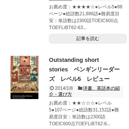
お薦め度：★★★★☆●レベル5●88
ページ●総語数21,886語●難易度目
安：単語数は2300語TOEIC600点
TOEFLiBT62-63...
記事を読む
Outstanding short
stories ペンギンリーダー
ズ レベル5 レビュー
2014/1/8
洋書、英語本の紹
介・選び方
お薦め度：★★☆☆☆●レベル
5●107ページ●総語数31,152語●難
易度目安：単語数は2300語
TOEIC600点TOEFLiBT62-6...