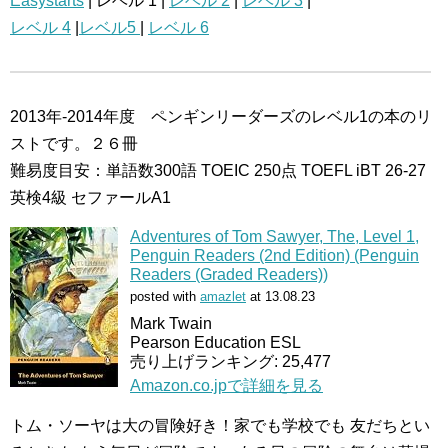
Easystarts
| レベル 1 |
レベル 2
|
レベル 3
|
レベル 4
|
レベル5
|
レベル 6
2013年-2014年度 ペンギンリーダーズのレベル1の本のリ
ストです。２６冊
難易度目安：単語数300語 TOEIC 250点 TOEFL iBT 26-27
英検4級 セファールA1
Adventures of Tom Sawyer, The, Level 1,
Penguin Readers (2nd Edition) (Penguin
Readers (Graded Readers))
posted with
amazlet
at 13.08.23
Mark Twain
Pearson Education ESL
売り上げランキング: 25,477
Amazon.co.jpで詳細を見る
トム・ソーヤは大の冒険好き！家でも学校でも 友だちとい