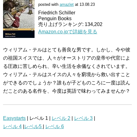
posted with
amazlet
at 13.08.23
Friedrich Schiller
Penguin Books
売り上げランキング: 134,202
Amazon.co.jpで詳細を見る
ウィリアム・テルはとても善良な男です。しかし、今や彼
の祖国スイスでは、人々がオーストリアの皇帝や代官によ
る圧政に苦しめられ、辛い生活を余儀なくされています。
ウィリアム・テルはスイスの人々を窮境から救い出すこと
ができるのでしょうか？誰もが子どものころに一度は読ん
だことのある名作を、今度は英語で味わってみませんか？
Easystarts
| レベル 1 |
レベル 2
|
レベル 3
|
レベル 4
|
レベル5
|
レベル 6