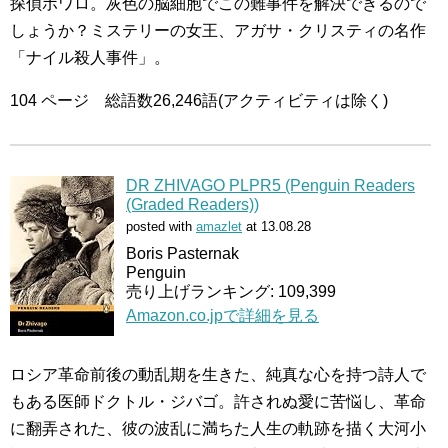
探偵ポワロ。灰色の脳細胞でこの難事件を解決できるので
しょうか？ミステリーの女王、アガサ・クリスティの名作
「ナイル殺人事件」。
104 ページ 総語数26,246語(アクティビティは除く)
DR ZHIVAGO PLPR5 (Penguin Readers
(Graded Readers))
posted with
amazlet
at 13.08.28
Boris Pasternak
Penguin
売り上げランキング: 109,399
Amazon.co.jpで詳細を見る
ロシア革命前後の動乱期を生きた、純真な心を持つ詩人で
もある医師ドクトル・ジバゴ。許されぬ愛に苦悩し、革命
に翻弄された、彼の波乱に満ちた人生の軌跡を描く大河小