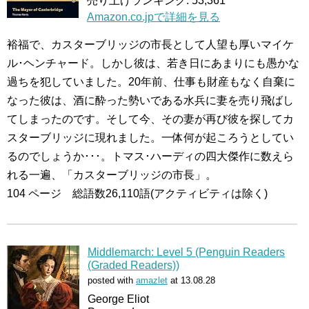
売り上げランキング: 53,361
Amazon.co.jpで詳細を見る
裕福で、カスターブリッジの市長として人望も厚いマイケ
ル･ヘンチャード。しかし彼は、若き日にあまりにも愚かな
過ちを犯していました。20年前、仕事も財産もなく自棄に
なった彼は、酒に酔った勢いである水兵に妻を売り飛ばし
てしまったのです。そして今、その妻が再び彼を探してカ
スターブリッジに現れました。一体何が起ころうとしてい
るのでしょうか･･･。トマス･ハーディの四大傑作に数えら
れる一遍、「カスターブリッジの市長」。
104 ページ 総語数26,110語(アクティビティは除く)
Middlemarch: Level 5 (Penguin Readers
(Graded Readers))
posted with
amazlet
at 13.08.28
George Eliot