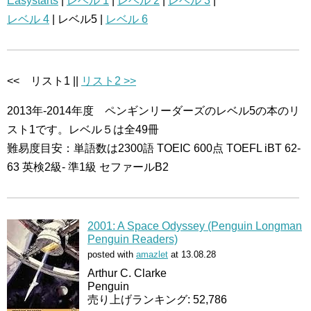
Easystarts
|
レベル 1
|
レベル 2
|
レベル 3
|
レベル 4
| レベル5 |
レベル 6
<< リスト1 ||
リスト2 >>
2013年-2014年度 ペンギンリーダーズのレベル5の本のリ
スト1です。レベル５は全49冊
難易度目安：単語数は2300語 TOEIC 600点 TOEFL iBT 62-
63 英検2級- 準1級 セファールB2
2001: A Space Odyssey (Penguin Longman
Penguin Readers)
posted with
amazlet
at 13.08.28
Arthur C. Clarke
Penguin
売り上げランキング: 52,786