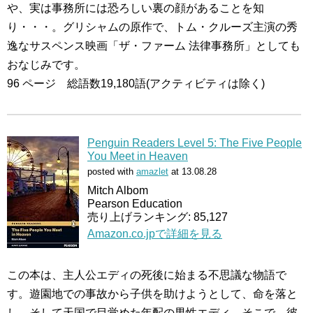
や、実は事務所には恐ろしい裏の顔があることを知
り・・・。グリシャムの原作で、トム・クルーズ主演の秀
逸なサスペンス映画「ザ・ファーム 法律事務所」としても
おなじみです。
96 ページ 総語数19,180語(アクティビティは除く)
Penguin Readers Level 5: The Five People
You Meet in Heaven
posted with
amazlet
at 13.08.28
Mitch Albom
Pearson Education
売り上げランキング: 85,127
Amazon.co.jpで詳細を見る
この本は、主人公エディの死後に始まる不思議な物語で
す。遊園地での事故から子供を助けようとして、命を落と
し、そして天国で目覚めた年配の男性エディ。そこで、彼