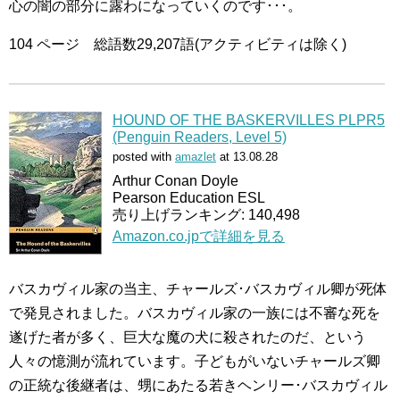
心の闇の部分に露わになっていくのです･･･。
104 ページ 総語数29,207語(アクティビティは除く)
HOUND OF THE BASKERVILLES PLPR5
(Penguin Readers, Level 5)
posted with
amazlet
at 13.08.28
Arthur Conan Doyle
Pearson Education ESL
売り上げランキング: 140,498
Amazon.co.jpで詳細を見る
バスカヴィル家の当主、チャールズ･バスカヴィル卿が死体
で発見されました。バスカヴィル家の一族には不審な死を
遂げた者が多く、巨大な魔の犬に殺されたのだ、という
人々の憶測が流れています。子どもがいないチャールズ卿
の正統な後継者は、甥にあたる若きヘンリー･バスカヴィル