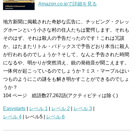
Amazon.co.jpで詳細を見る
地方新聞に掲載された奇妙な広告に、チッピング・クレッ
グホーンという小さな村の住人たちは驚愕します。それも
そのはず、それは殺人の予告だったのです！これは冗談
か、はたまたリトル・パドックスで予告どおり本当に殺人
が行われるのでしょうか？そして、なんと予告された時間
になるや、明かりが突然消え、銃の発砲音が聞こえます。
一体何が起こっているのでしょうか？ミス・マープルはい
つものようにこの謎をも解き明かすことができるのでしょ
うか？
104 ページ 総語数27,262語(アクティビティは除く)
Easystarts
|
レベル 1
|
レベル 2
|
レベル 3
|
レベル 4
| レベル5 |
レベル 6