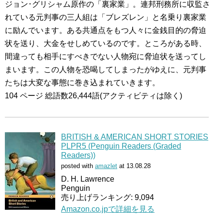
ジョン･グリシャム原作の「裏家業」。連邦刑務所に収監さ
れている元判事の三人組は「ブレズレン」と名乗り裏家業
に励んでいます。ある共通点をもつ人々に金銭目的の脅迫
状を送り、大金をせしめているのです。ところがある時、
間違っても相手にすべきでない人物宛に脅迫状を送ってし
まいます。この人物を恐喝してしまったがゆえに、元判事
たちは大変な事態に巻き込まれていきます。
104 ページ 総語数26,444語(アクティビティは除く)
BRITISH & AMERICAN SHORT STORIES
PLPR5 (Penguin Readers (Graded
Readers))
posted with
amazlet
at 13.08.28
D. H. Lawrence
Penguin
売り上げランキング: 9,094
Amazon.co.jpで詳細を見る