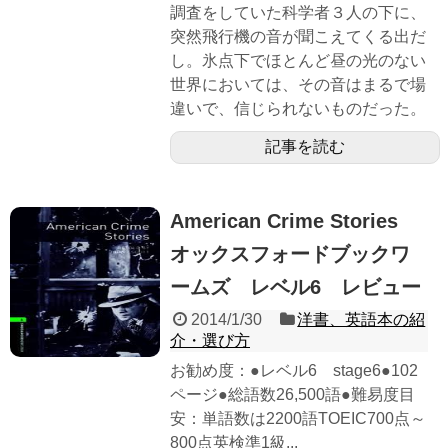
調査をしていた科学者３人の下に、
突然飛行機の音が聞こえてくる出だ
し。氷点下でほとんど昼の光のない
世界においては、その音はまるで場
違いで、信じられないものだった。
記事を読む
American Crime Stories
オックスフォードブックワ
ームズ レベル6 レビュー
2014/1/30
洋書、英語本の紹
介・選び方
お勧め度：●レベル6 stage6●102
ページ●総語数26,500語●難易度目
安：単語数は2200語TOEIC700点～
800点英検準1級...