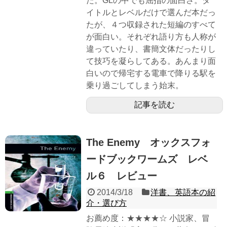
た。GLの中でも屈指の面白さ。タ
イトルとレベルだけで選んだ本だっ
たが、４つ収録された短編のすべて
が面白い。それぞれ語り方も人称が
違っていたり、書簡文体だったりし
て技巧を凝らしてある。あんまり面
白いので帰宅する電車で降りる駅を
乗り過ごしてしまう始末。
記事を読む
The Enemy オックスフォ
ードブックワームズ レベ
ル６ レビュー
2014/3/18
洋書、英語本の紹
介・選び方
お薦め度：★★★★☆ 小説家、冒