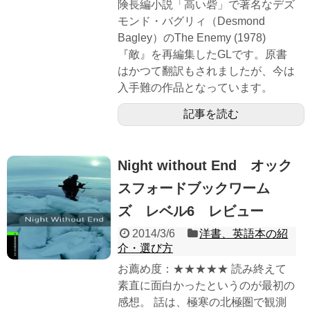
険長編小説「高い砦」で著名なデズ
モンド・バグリィ（Desmond
Bagley）のThe Enemy (1978)
『敵』を再編集したGLです。原書
はかつて翻訳もされましたが、今は
入手難の作品となっています。
記事を読む
Night without End オック
スフォードブックワーム
ズ レベル6 レビュー
2014/3/6
洋書、英語本の紹
介・選び方
お薦め度：★★★★★ 読み終えて
素直に面白かったというのが最初の
感想。 話は、極寒の北極圏で観測