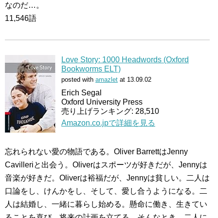
なのだ…。
11,546語
Love Story: 1000 Headwords (Oxford
Bookworms ELT)
posted with
amazlet
at 13.09.02
Erich Segal
Oxford University Press
売り上げランキング: 28,510
Amazon.co.jpで詳細を見る
忘れられない愛の物語である。Oliver BarrettはJenny
Cavilleriと出会う。Oliverはスポーツが好きだが、Jennyは
音楽が好きだ。Oliverは裕福だが、Jennyは貧しい。二人は
口論をし、けんかをし、そして、愛し合うようになる。二
人は結婚し、一緒に暮らし始める。懸命に働き、生きてい
ることを喜び、将来の計画を立てる。そんなとき、二人に