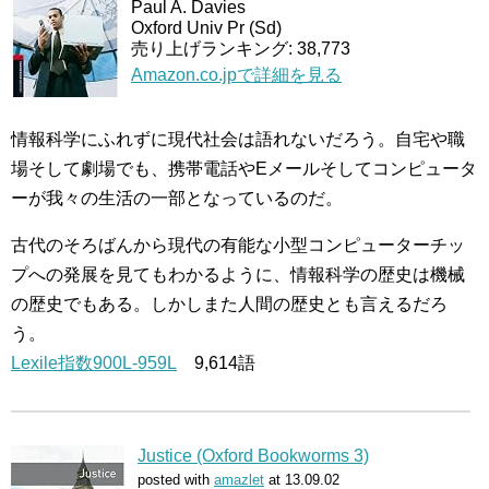
Paul A. Davies
Oxford Univ Pr (Sd)
売り上げランキング: 38,773
Amazon.co.jpで詳細を見る
情報科学にふれずに現代社会は語れないだろう。自宅や職
場そして劇場でも、携帯電話やEメールそしてコンピュータ
ーが我々の生活の一部となっているのだ。
古代のそろばんから現代の有能な小型コンピューターチッ
プへの発展を見てもわかるように、情報科学の歴史は機械
の歴史でもある。しかしまた人間の歴史とも言えるだろ
う。
Lexile指数900L-959L
9,614語
Justice (Oxford Bookworms 3)
posted with
amazlet
at 13.09.02