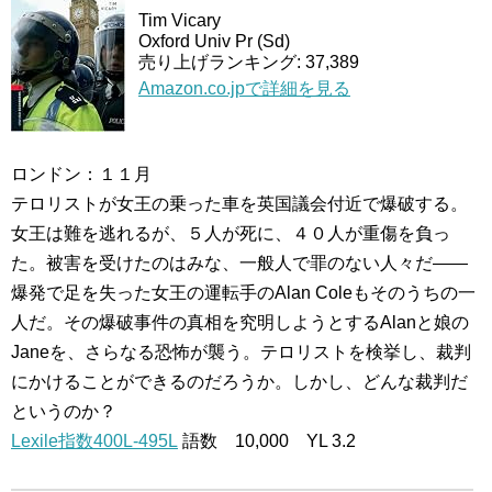
Tim Vicary
Oxford Univ Pr (Sd)
売り上げランキング: 37,389
Amazon.co.jpで詳細を見る
ロンドン：１１月
テロリストが女王の乗った車を英国議会付近で爆破する。
女王は難を逃れるが、５人が死に、４０人が重傷を負っ
た。被害を受けたのはみな、一般人で罪のない人々だ――
爆発で足を失った女王の運転手のAlan Coleもそのうちの一
人だ。その爆破事件の真相を究明しようとするAlanと娘の
Janeを、さらなる恐怖が襲う。テロリストを検挙し、裁判
にかけることができるのだろうか。しかし、どんな裁判だ
というのか？
Lexile指数400L-495L
語数 10,000 YL 3.2