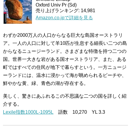
Oxford Univ Pr (Sd)
売り上げランキング: 14,981
Amazon.co.jpで詳細を見る
わずか2000万人の人口からなる巨大な島国オーストラリ
ア。一人の人口に対して羊10匹が生息する細長い二つの島
からなるニュージーランド。さまざまな特徴を持つ二つの
国。世界一大きな岩がある国オーストラリア、また、ある
町ではすべての住民が地下で暮らすという。一方ニュージ
ーランドには、温水に浸かって海が眺められるビーチや、
鮮やかな黄、緑、青色の湖が存在する。
美しく、驚きにあふれるこの不思議な二つの国を詳しく紹
介する。
Lexile指数1000L-1095L
語数 10,270 YL 3.3