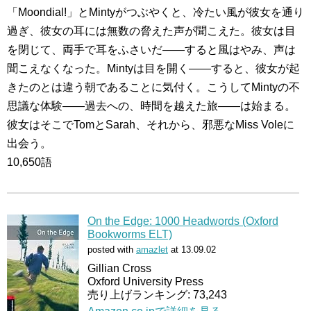
「Moondial!」とMintyがつぶやくと、冷たい風が彼女を通り
過ぎ、彼女の耳には無数の脅えた声が聞こえた。彼女は目
を閉じて、両手で耳をふさいだ――すると風はやみ、声は
聞こえなくなった。Mintyは目を開く――すると、彼女が起
きたのとは違う朝であることに気付く。こうしてMintyの不
思議な体験――過去への、時間を越えた旅――は始まる。
彼女はそこでTomとSarah、それから、邪悪なMiss Voleに
出会う。
10,650語
On the Edge: 1000 Headwords (Oxford
Bookworms ELT)
posted with
amazlet
at 13.09.02
Gillian Cross
Oxford University Press
売り上げランキング: 73,243