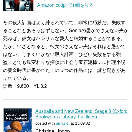
Amazon.co.jpで詳細を見る
その殺人計画はよく練られていて、非常に巧妙だ。失敗す
ることなどあろうはずもない。Soniaの愚かでさえない夫が
死ねば、彼女はハンサムな愛人と結婚することができる。
だが、いざとなると、彼女のさえない夫はそれほど愚かで
はない。うまくいかない殺人計画、ひどい失敗をする強
盗、とても風変わりな探偵に出会う宝石泥棒……推理小説
の黄金時代に書かれたこの５つの作品には、謎と驚きがあ
ふれている。
語数 9,600 YL 3.2
Australia and New Zealand: Stage 3 (Oxford
Bookworms Library, Factfiles)
posted with
amazlet
at 13.09.02
Christine Lindop