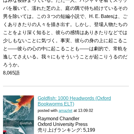
はみな寝静まっている。ただ一人、パジャマを着てスリッ
パを履いて、濡れた芝の上、庭の隅で待ち続けているその
男を除いては。この３つの短編小説で、H. E. Batesは、ご
くありきたりの人々を描き出す。しかし、登場人物たちの
ことをより深く知ると、彼らの感情はありきたりなどでは
少しもないことに気づく。事実、彼らの身の上に起こるこ
と――彼らの心の中に起こることも――は劇的で、常軌を
逸してさえいる。我々にもそういうことが起こりうるのだ
ろうか。
8,065語
Goldfish: 1000 Headwords (Oxford
Bookworms ELT)
posted with
amazlet
at 13.09.02
Raymond Chandler
Oxford University Press
売り上げランキング: 5,199