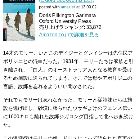
(Oxford Bookworms ELT)
posted with
amazlet
at 13.09.02
Doris Pilkington Garimara
Oxford University Press
売り上げランキング: 33,872
Amazon.co.jpで詳細を見る
14才のモリー、いとこのデイジーとグレイシーは先住民ア
ボリジニとの混血だった。1931年、モリーたちは家族と引
き離され、「白人」のオーストラリア人となる教育を受け
るため施設に送られてしまう。そこでは母やアボリジニの
言語、故郷を忘れるよういい聞かされた。
それでもモリーは忘れなかった。モリーと従姉妹たちは施
設を逃げ出し、砂漠に張られたウサギよけのフェンス伝い
に1600キロも離れた故郷ジガロング目指して北へ歩き続け
た。
この逃避行はモリーの娘、ドリスによって語られた真実の