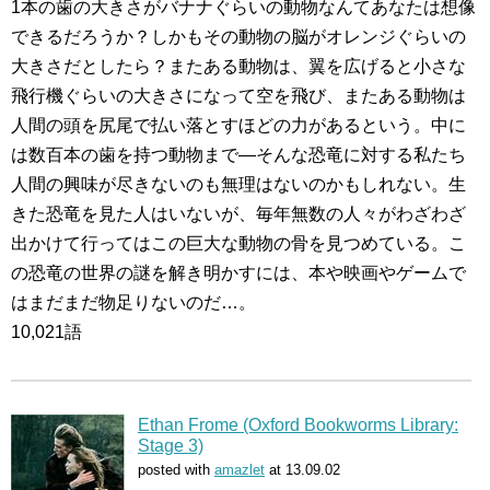
1本の歯の大きさがバナナぐらいの動物なんてあなたは想像
できるだろうか？しかもその動物の脳がオレンジぐらいの
大きさだとしたら？またある動物は、翼を広げると小さな
飛行機ぐらいの大きさになって空を飛び、またある動物は
人間の頭を尻尾で払い落とすほどの力があるという。中に
は数百本の歯を持つ動物まで―そんな恐竜に対する私たち
人間の興味が尽きないのも無理はないのかもしれない。生
きた恐竜を見た人はいないが、毎年無数の人々がわざわざ
出かけて行ってはこの巨大な動物の骨を見つめている。こ
の恐竜の世界の謎を解き明かすには、本や映画やゲームで
はまだまだ物足りないのだ…。
10,021語
Ethan Frome (Oxford Bookworms Library:
Stage 3)
posted with
amazlet
at 13.09.02