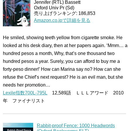
Jennifer (RTL) Bassett
Oxford Univ Pr (Sd)
売り上げランキング: 186,853
Amazon.co.jpで詳細を見る
He smiled, showing teeth yellow from cigarette smoke. He
looked at his desk diary, then at her papers again. ‘Mmm… a
hundred pesos a month, Why, that’s one thousand two
hundred pesos a year. Surely, you can afford to buy me a
forty-peso dinner!’ How can Marina say no? How can she
refuse the Chief’s next request? He is an evil man, but she
needs her promotion…
Lexile指数700L-795L
12,589語 ＬＬＬアワード 2010
年 ファイナリスト
Rabbit-proof Fence: 1000 Headwords