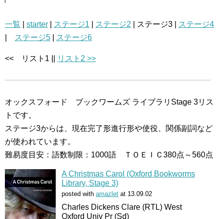
一覧
|
starter
|
ステージ1
|
ステージ2
| ステージ3 |
ステージ4
|
ステージ5
|
ステージ6
<< リスト1 ||
リスト2 >>
オックスフォード ブックワームズ ライブラリStage 3リス
トです。
ステージ3からは、現在完了形進行形や使役、関係副詞など
が使われています。
難易度目安：語数制限：1000語 ＴＯＥＩＣ380点～560点
A Christmas Carol (Oxford Bookworms
Library, Stage 3)
posted with
amazlet
at 13.09.02
Charles Dickens Clare (RTL) West
Oxford Univ Pr (Sd)