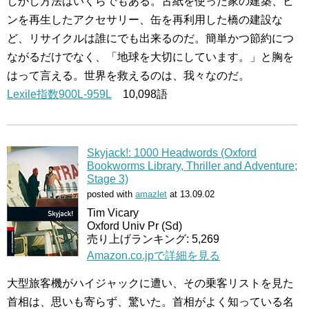
しかし方法はいくらでもある。古紙を使った家の建築、ビ
ンを再生したアクセサリー、缶を再利用した橋の建設な
ど、リサイクルは誰にでも出来るのだ。簡単かつ節約につ
ながるだけでなく、「地球を大切にしています。」と胸を
はって言える。世界を救えるのは、我々なのだ。
Lexile指数900L-959L
10,098語
Skyjack!: 1000 Headwords (Oxford
Bookworms Library, Thriller and Adventure;
Stage 3)
posted with
amazlet
at 13.09.02
Tim Vicary
Oxford Univ Pr (Sd)
売り上げランキング: 5,269
Amazon.co.jpで詳細を見る
大型旅客機がハイジャックに遭い、その乗客リストを見た
首相は、思いも寄らず、驚いた。首相がよく知っている名