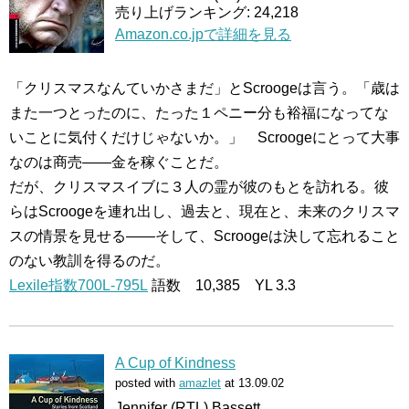
売り上げランキング: 24,218
Amazon.co.jpで詳細を見る
「クリスマスなんていかさまだ」とScroogeは言う。「歳は
また一つとったのに、たった１ペニー分も裕福になってな
いことに気付くだけじゃないか。」 Scroogeにとって大事
なのは商売――金を稼ぐことだ。
だが、クリスマスイブに３人の霊が彼のもとを訪れる。彼
らはScroogeを連れ出し、過去と、現在と、未来のクリスマ
スの情景を見せる――そして、Scroogeは決して忘れること
のない教訓を得るのだ。
Lexile指数700L-795L
語数 10,385 YL 3.3
A Cup of Kindness
posted with
amazlet
at 13.09.02
Jennifer (RTL) Bassett