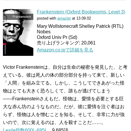
Frankenstein (Oxford Bookworms, Level 3)
posted with
amazlet
at 13.09.02
Mary Wollstonecraft Shelley Patrick (RTL)
Nobes
Oxford Univ Pr (Sd)
売り上げランキング: 20,061
Amazon.co.jpで詳細を見る
Victor Frankensteinは、自分は生命の秘密を発見した、と考
えている。彼は死人の体の部分部分を持って来て、新しい
「人間」を組み立てる。しかし、こうしてできあがった怪
物はとても大きく恐ろしくて、誰もが逃げてしまう
――Frankensteinさえもだ。怪物は、愛情を必要とする巨
大な赤ん坊のようなものだ。だが、彼に愛情を注ぐ者はお
らず、怪物は人を憎むことを知る。そして、非常に力が強
いので、次に覚えるのは、人を殺すことだ……。
Lexile指数600L-695L
9,685語