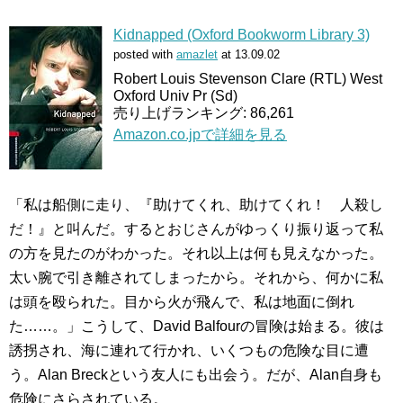
Kidnapped (Oxford Bookworm Library 3)
posted with
amazlet
at 13.09.02
Robert Louis Stevenson Clare (RTL) West
Oxford Univ Pr (Sd)
売り上げランキング: 86,261
Amazon.co.jpで詳細を見る
「私は船側に走り、『助けてくれ、助けてくれ！ 人殺し
だ！』と叫んだ。するとおじさんがゆっくり振り返って私
の方を見たのがわかった。それ以上は何も見えなかった。
太い腕で引き離されてしまったから。それから、何かに私
は頭を殴られた。目から火が飛んで、私は地面に倒れ
た……。」こうして、David Balfourの冒険は始まる。彼は
誘拐され、海に連れて行かれ、いくつもの危険な目に遭
う。Alan Breckという友人にも出会う。だが、Alan自身も
危険にさらされている。