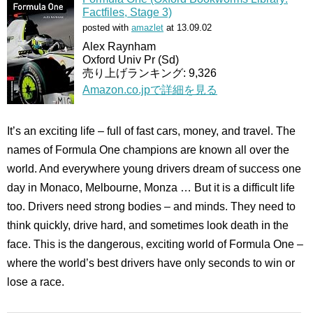
Factfiles, Stage 3)
posted with
amazlet
at 13.09.02
Alex Raynham
Oxford Univ Pr (Sd)
売り上げランキング: 9,326
Amazon.co.jpで詳細を見る
It’s an exciting life – full of fast cars, money, and travel. The
names of Formula One champions are known all over the
world. And everywhere young drivers dream of success one
day in Monaco, Melbourne, Monza … But it is a difficult life
too. Drivers need strong bodies – and minds. They need to
think quickly, drive hard, and sometimes look death in the
face. This is the dangerous, exciting world of Formula One –
where the world’s best drivers have only seconds to win or
lose a race.