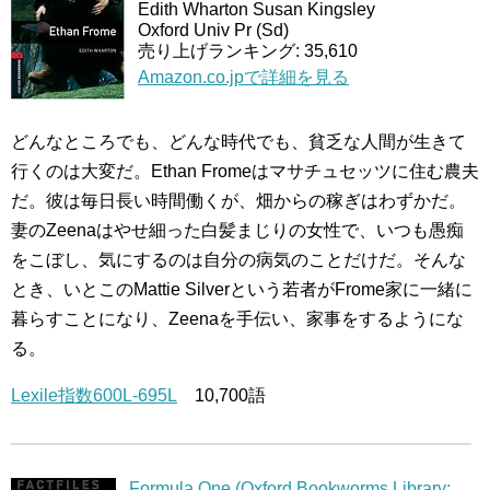
Edith Wharton Susan Kingsley
Oxford Univ Pr (Sd)
売り上げランキング: 35,610
Amazon.co.jpで詳細を見る
どんなところでも、どんな時代でも、貧乏な人間が生きて
行くのは大変だ。Ethan Fromeはマサチュセッツに住む農夫
だ。彼は毎日長い時間働くが、畑からの稼ぎはわずかだ。
妻のZeenaはやせ細った白髪まじりの女性で、いつも愚痴
をこぼし、気にするのは自分の病気のことだけだ。そんな
とき、いとこのMattie Silverという若者がFrome家に一緒に
暮らすことになり、Zeenaを手伝い、家事をするようにな
る。
Lexile指数600L-695L
10,700語
Formula One (Oxford Bookworms Library: