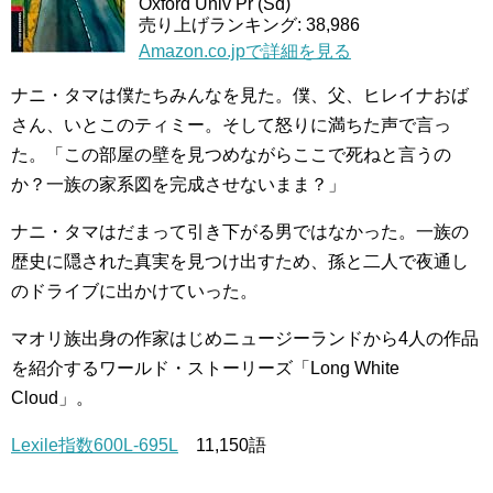
Oxford Univ Pr (Sd)
売り上げランキング: 38,986
Amazon.co.jpで詳細を見る
ナニ・タマは僕たちみんなを見た。僕、父、ヒレイナおば
さん、いとこのティミー。そして怒りに満ちた声で言っ
た。「この部屋の壁を見つめながらここで死ねと言うの
か？一族の家系図を完成させないまま？」
ナニ・タマはだまって引き下がる男ではなかった。一族の
歴史に隠された真実を見つけ出すため、孫と二人で夜通し
のドライブに出かけていった。
マオリ族出身の作家はじめニュージーランドから4人の作品
を紹介するワールド・ストーリーズ「Long White
Cloud」。
Lexile指数600L-695L
11,150語