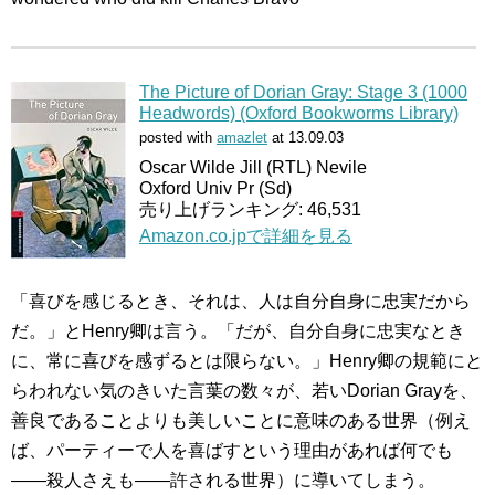
The Picture of Dorian Gray: Stage 3 (1000
Headwords) (Oxford Bookworms Library)
posted with
amazlet
at 13.09.03
Oscar Wilde Jill (RTL) Nevile
Oxford Univ Pr (Sd)
売り上げランキング: 46,531
Amazon.co.jpで詳細を見る
「喜びを感じるとき、それは、人は自分自身に忠実だから
だ。」とHenry卿は言う。「だが、自分自身に忠実なとき
に、常に喜びを感ずるとは限らない。」Henry卿の規範にと
らわれない気のきいた言葉の数々が、若いDorian Grayを、
善良であることよりも美しいことに意味のある世界（例え
ば、パーティーで人を喜ばすという理由があれば何でも
――殺人さえも――許される世界）に導いてしまう。