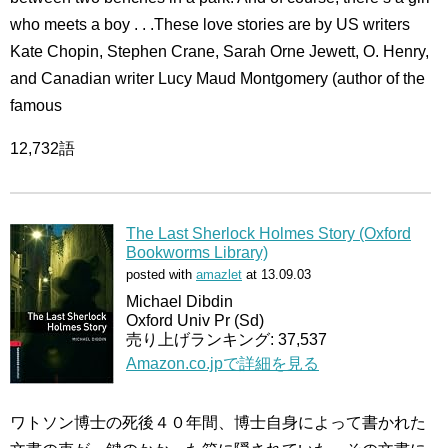
who meets a boy . . .These love stories are by US writers
Kate Chopin, Stephen Crane, Sarah Orne Jewett, O. Henry,
and Canadian writer Lucy Maud Montgomery (author of the
famous
12,732語
The Last Sherlock Holmes Story (Oxford
Bookworms Library)
posted with
amazlet
at 13.09.03
Michael Dibdin
Oxford Univ Pr (Sd)
売り上げランキング: 37,537
Amazon.co.jpで詳細を見る
ワトソン博士の死後４０年間、博士自身によって書かれた