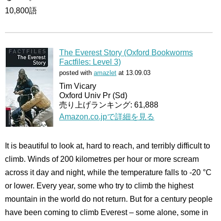
10,800語
The Everest Story (Oxford Bookworms
Factfiles: Level 3)
posted with
amazlet
at 13.09.03
Tim Vicary
Oxford Univ Pr (Sd)
売り上げランキング: 61,888
Amazon.co.jpで詳細を見る
It is beautiful to look at, hard to reach, and terribly difficult to
climb. Winds of 200 kilometres per hour or more scream
across it day and night, while the temperature falls to -20 °C
or lower. Every year, some who try to climb the highest
mountain in the world do not return. But for a century people
have been coming to climb Everest – some alone, some in