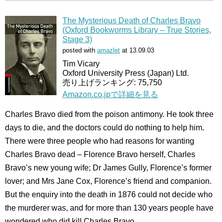
The Mysterious Death of Charles Bravo
(Oxford Bookworms Library – True Stories,
Stage 3)
posted with
amazlet
at 13.09.03
Tim Vicary
Oxford University Press (Japan) Ltd.
売り上げランキング: 75,750
Amazon.co.jpで詳細を見る
Charles Bravo died from the poison antimony. He took three
days to die, and the doctors could do nothing to help him.
There were three people who had reasons for wanting
Charles Bravo dead – Florence Bravo herself, Charles
Bravo’s new young wife; Dr James Gully, Florence’s former
lover; and Mrs Jane Cox, Florence’s friend and companion.
But the enquiry into the death in 1876 could not decide who
the murderer was, and for more than 130 years people have
wondered who did kill Charles Bravo