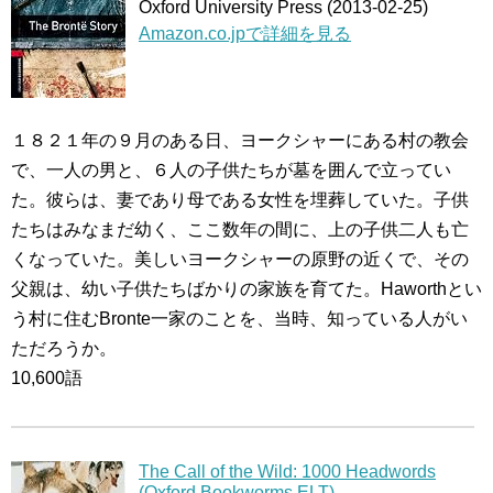
Oxford University Press (2013-02-25)
Amazon.co.jpで詳細を見る
１８２１年の９月のある日、ヨークシャーにある村の教会
で、一人の男と、６人の子供たちが墓を囲んで立ってい
た。彼らは、妻であり母である女性を埋葬していた。子供
たちはみなまだ幼く、ここ数年の間に、上の子供二人も亡
くなっていた。美しいヨークシャーの原野の近くで、その
父親は、幼い子供たちばかりの家族を育てた。Haworthとい
う村に住むBronte一家のことを、当時、知っている人がい
ただろうか。
10,600語
The Call of the Wild: 1000 Headwords
(Oxford Bookworms ELT)