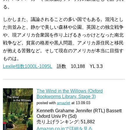
る。
しかしまた、議論されることの多い国でもある。混沌とし
た街並みと、静かで美しい森林や公園、英国との独立戦争
や、現アメリカ合衆国を作り上げるきっかけとなった南北
戦争など。貧富の格差や黒人問題、アメリカ原住民と移民
が抱える苦難など。そして現在のアメリカが本当に目指す
ものは。
Lexile指数1000L-1095L
語数 10,188 YL 3.3
The Wind in the Willows (Oxford
Bookworms Library, Stage 3)
posted with
amazlet
at 13.09.03
Kenneth Grahame Jennifer (RTL) Bassett
Oxford Univ Pr (Sd)
売り上げランキング: 51,882
Amazon.co.jpで詳細を見る