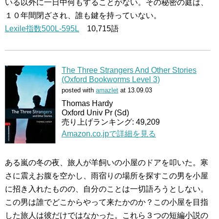
いる以外に一日中何もすることがない。その秘密の庭は、
１０年間閉ざされ、誰も鍵を持っていない。
Lexile指数500L-595L
10,715語
The Three Strangers And Other Stories
(Oxford Bookworms Level 3)
posted with
amazlet
at 13.09.03
Thomas Hardy
Oxford Univ Pr (Sd)
売り上げランキング: 49,209
Amazon.co.jpで詳細を見る
ある嵐の冬の夜、旅人が羊飼いの小屋のドアを叩いた。寒
さに震えお腹を空かし、雨宿りの場所を探すこの男を小屋
に招き入れたものの、自分のことは一切語ろうとしない。
この男は誰でどこからやって来たかのか？この小屋を目指
した旅人は彼だけではなかった。これら３つの短編小説の