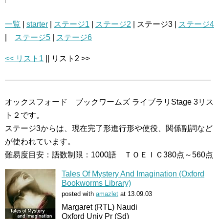
一覧
|
starter
|
ステージ1
|
ステージ2
| ステージ3 |
ステージ4
|
ステージ5
|
ステージ6
<< リスト1
|| リスト2 >>
オックスフォード ブックワームズ ライブラリStage 3リス
ト２です。
ステージ3からは、現在完了形進行形や使役、関係副詞など
が使われています。
難易度目安：語数制限：1000語 ＴＯＥＩＣ380点～560点
Tales Of Mystery And Imagination (Oxford
Bookworms Library)
posted with
amazlet
at 13.09.03
Margaret (RTL) Naudi
Oxford Univ Pr (Sd)