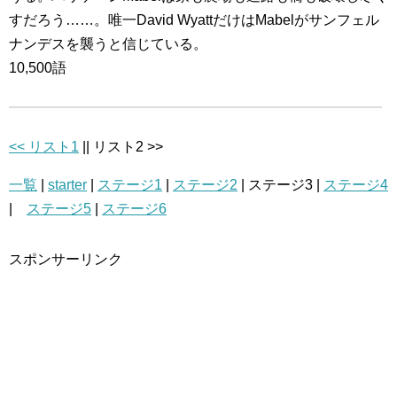
すだろう……。唯一David WyattだけはMabelがサンフェル
ナンデスを襲うと信じている。
10,500語
<< リスト1
|| リスト2 >>
一覧
|
starter
|
ステージ1
|
ステージ2
| ステージ3 |
ステージ4
|
ステージ5
|
ステージ6
スポンサーリンク