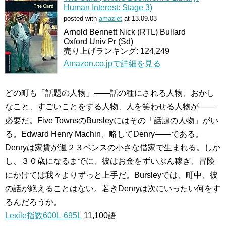
Human Interest: Stage 3)
posted with
amazlet
at 13.09.03
Arnold Bennett Nick (RTL) Bullard
Oxford Univ Pr (Sd)
売り上げランキング: 124,249
Amazon.co.jpで詳細を見る
どの町も「話題の人物」――話の種にされる人物、おかし
なこと、すごいことをする人物、人を笑わせる人物が――
必要だ。Five TownsのBursleyにはその「話題の人物」がい
る。Edward Henry Machin、略してDenry――である。
Denryは家賃が週２３ペンスの小さな借家で生まれる。しか
し、３０歳になるまでに、彼はお金をずいぶん稼ぎ、冒険
にかけては我々よりずっと上手だ。Bursleyでは、町中、彼
の話が絶えることはない。若きDenryは次にいったい何をす
るんだろうか。
Lexile指数600L-695L
11,100語