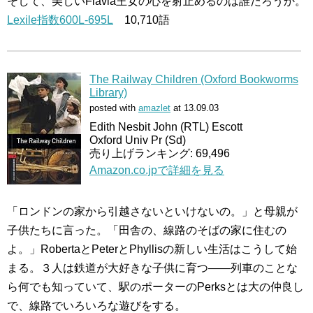
そして、美しいFlavia王女の心を射止めるのは誰だろうか。
Lexile指数600L-695L
10,710語
The Railway Children (Oxford Bookworms
Library)
posted with
amazlet
at 13.09.03
Edith Nesbit John (RTL) Escott
Oxford Univ Pr (Sd)
売り上げランキング: 69,496
Amazon.co.jpで詳細を見る
「ロンドンの家から引越さないといけないの。」と母親が
子供たちに言った。「田舎の、線路のそばの家に住むの
よ。」RobertaとPeterとPhyllisの新しい生活はこうして始
まる。３人は鉄道が大好きな子供に育つ――列車のことな
ら何でも知っていて、駅のポーターのPerksとは大の仲良し
で、線路でいろいろな遊びをする。