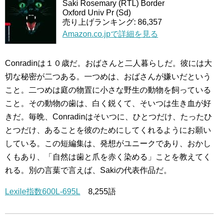
Saki Rosemary (RTL) Border
Oxford Univ Pr (Sd)
売り上げランキング: 86,357
Amazon.co.jpで詳細を見る
Conradinは１０歳だ。おばさんと二人暮らしだ。彼には大
切な秘密が二つある。一つめは、おばさんが嫌いだという
こと。二つめは庭の物置に小さな野生の動物を飼っている
こと。その動物の歯は、白く鋭くて、そいつは生き血が好
きだ。毎晩、Conradinはそいつに、ひとつだけ、たったひ
とつだけ、あることを彼のためにしてくれるようにお願い
している。この短編集は、発想がユニークであり、おかし
くもあり、「自然は歯と爪を赤く染める」ことを教えてく
れる。別の言葉で言えば、Sakiの代表作品だ。
Lexile指数600L-695L
8,255語