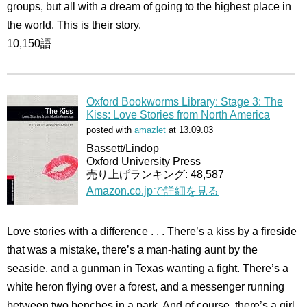
groups, but all with a dream of going to the highest place in
the world. This is their story.
10,150語
Oxford Bookworms Library: Stage 3: The
Kiss: Love Stories from North America
posted with
amazlet
at 13.09.03
Bassett/Lindop
Oxford University Press
売り上げランキング: 48,587
Amazon.co.jpで詳細を見る
Love stories with a difference . . . There’s a kiss by a fireside
that was a mistake, there’s a man-hating aunt by the
seaside, and a gunman in Texas wanting a fight. There’s a
white heron flying over a forest, and a messenger running
between two benches in a park. And of course, there’s a girl