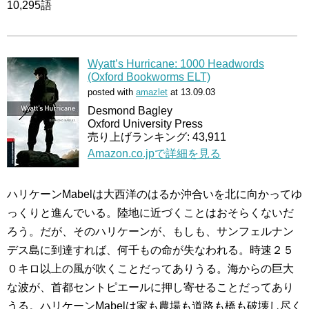
10,295語
Wyatt’s Hurricane: 1000 Headwords
(Oxford Bookworms ELT)
posted with
amazlet
at 13.09.03
Desmond Bagley
Oxford University Press
売り上げランキング: 43,911
Amazon.co.jpで詳細を見る
ハリケーンMabelは大西洋のはるか沖合いを北に向かってゆ
っくりと進んでいる。陸地に近づくことはおそらくないだ
ろう。だが、そのハリケーンが、もしも、サンフェルナン
デス島に到達すれば、何千もの命が失なわれる。時速２５
０キロ以上の風が吹くことだってありうる。海からの巨大
な波が、首都セントピエールに押し寄せることだってあり
うる。ハリケーンMabelは家も農場も道路も橋も破壊し尽く