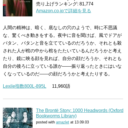
売り上げランキング: 81,774
Amazon.co.jpで詳細を見る
人間の精神は、暗く、底なしの穴のようで、時に不思議
な、驚くべき動きをする。夜中に音を聞けば、風でドアが
バタン、バタンと音を立てているのだろうか、それとも殺
された人が棺の中から棺をたたいているんだろうかと考え
たり、鏡に映る顔を見れば、自分の顔だろうか、それとも
自分の後ろに立っている誰か――振り返ったときにはいな
くなっているのだ――の顔だろうかと考えたりする。
Lexile指数800L-895L
11,960語
The Brontë Story: 1000 Headwords (Oxford
Bookworms Library)
posted with
amazlet
at 13.09.03