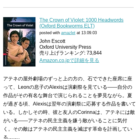
The Crown of Violet: 1000 Headwords
(Oxford Bookworms ELT)
posted with
amazlet
at 13.09.03
John Escott
Oxford University Press
売り上げランキング: 73,844
Amazon.co.jpで詳細を見る
アテネの屋外劇場のずっと上の方の、石でできた座席に座
って、Leonの息子のAlexisは演劇祭を見ている――自分の
作品がその有名な舞台で演じられることを夢見ながら。夏
が過ぎる頃、Alexisは翌年の演劇祭に応募する作品を書いて
いる。しかしその時、彼と友人のCorinnaは、アテネには敵
がいる――アテネの民主主義を嫌う敵がいることに気付
く。その敵はアテネの民主主義を滅ぼす革命を計画してい
る……。