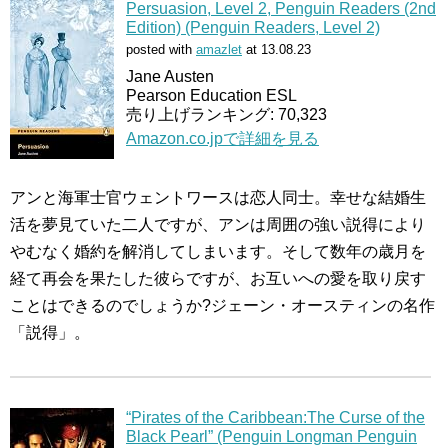
Persuasion, Level 2, Penguin Readers (2nd
Edition) (Penguin Readers, Level 2)
posted with
amazlet
at 13.08.23
Jane Austen
Pearson Education ESL
売り上げランキング: 70,323
Amazon.co.jpで詳細を見る
アンと海軍士官ウェントワースは恋人同士。幸せな結婚生
活を夢見ていた二人ですが、アンは周囲の強い説得により
やむなく婚約を解消してしまいます。そして数年の歳月を
経て再会を果たした彼らですが、お互いへの愛を取り戻す
ことはできるのでしょうか?ジェーン・オースティンの名作
「説得」。
“Pirates of the Caribbean:The Curse of the
Black Pearl” (Penguin Longman Penguin