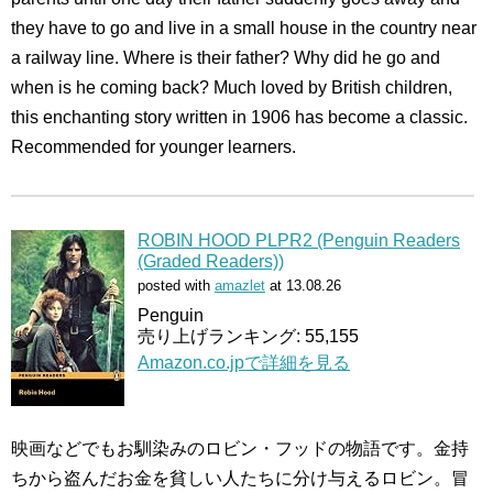
they have to go and live in a small house in the country near
a railway line. Where is their father? Why did he go and
when is he coming back? Much loved by British children,
this enchanting story written in 1906 has become a classic.
Recommended for younger learners.
ROBIN HOOD PLPR2 (Penguin Readers
(Graded Readers))
posted with
amazlet
at 13.08.26
Penguin
売り上げランキング: 55,155
Amazon.co.jpで詳細を見る
映画などでもお馴染みのロビン・フッドの物語です。金持
ちから盗んだお金を貧しい人たちに分け与えるロビン。冒