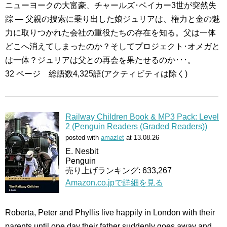
ニューヨークの大富豪、チャールズ･ベイカー3世が突然失
踪 ― 父親の捜索に乗り出した娘ジュリアは、権力と金の魅
力に取りつかれた会社の重役たちの存在を知る。父は一体
どこへ消えてしまったのか？そしてプロジェクト･オメガと
は一体？ジュリアは父との再会を果たせるのか･･･。
32 ページ 総語数4,325語(アクティビティは除く)
Railway Children Book & MP3 Pack: Level
2 (Penguin Readers (Graded Readers))
posted with
amazlet
at 13.08.26
E. Nesbit
Penguin
売り上げランキング: 633,267
Amazon.co.jpで詳細を見る
Roberta, Peter and Phyllis live happily in London with their
parents until one day their father suddenly goes away and