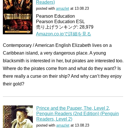
Readers)
posted with
amazlet
at 13.08.23
Pearson Education
Pearson Education ESL
売り上げランキング: 28,979
Amazon.co.jpで詳細を見る
Contemporary / American English Elizabeth lives on a
Caribbean island, a very dangerous place. A young
blacksmith is interested in her, but pirates are interested too.
Where do the pirates come from and what do they want? Is
there really a curse on their ship? And why can’t they enjoy
their gold?
Prince and the Pauper, The, Level 2,
Penguin Readers (2nd Edition) (Penguin
Readers, Level 2)
posted with
amazlet
at 13.08.23