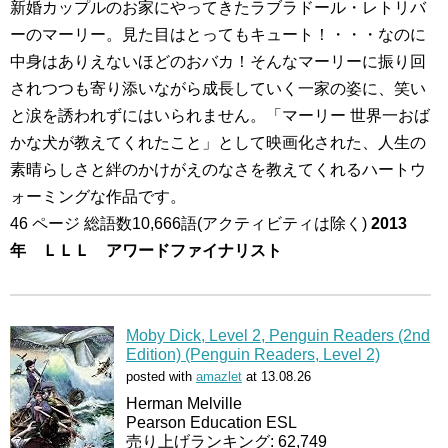
新婚カップルのお家にやってきたラブラドール・レトリバ
ーのマーリー。見た目はとってもキュート！・・・なのに
中身はありえないほどのおバカ！そんなマーリーに振り回
されつつも寄り添いながら成長していく一家の姿に、笑い
と涙を誘われずにはいられません。「マーリー 世界一おば
かな犬が教えてくれたこと」として映画化された、人生の
素晴らしさと絆のかけがえのなさを教えてくれるハートウ
ォーミングな作品です。
46 ページ 総語数10,666語(アクティビティは除く)
2013
年 ＬＬＬ アワードファイナリスト
Moby Dick, Level 2, Penguin Readers (2nd
Edition) (Penguin Readers, Level 2)
posted with
amazlet
at 13.08.26
Herman Melville
Pearson Education ESL
売り上げランキング: 62,749