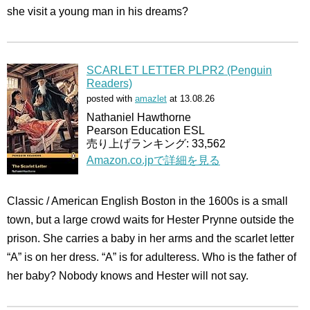
she visit a young man in his dreams?
SCARLET LETTER PLPR2 (Penguin
Readers)
posted with
amazlet
at 13.08.26
Nathaniel Hawthorne
Pearson Education ESL
売り上げランキング: 33,562
Amazon.co.jpで詳細を見る
Classic / American English Boston in the 1600s is a small
town, but a large crowd waits for Hester Prynne outside the
prison. She carries a baby in her arms and the scarlet letter
“A” is on her dress. “A” is for adulteress. Who is the father of
her baby? Nobody knows and Hester will not say.