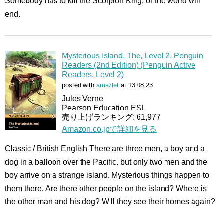
Somebody has to kill the Scorpion King, or the world will
end.
Mysterious Island, The, Level 2, Penguin
Readers (2nd Edition) (Penguin Active
Readers, Level 2)
posted with
amazlet
at 13.08.23
Jules Verne
Pearson Education ESL
売り上げランキング: 61,977
Amazon.co.jpで詳細を見る
Classic / British English There are three men, a boy and a
dog in a balloon over the Pacific, but only two men and the
boy arrive on a strange island. Mysterious things happen to
them there. Are there other people on the island? Where is
the other man and his dog? Will they see their homes again?