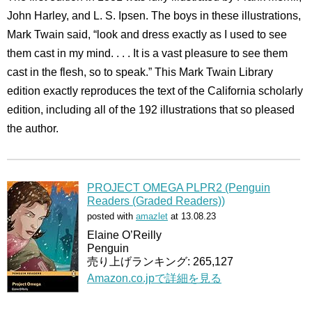
John Harley, and L. S. Ipsen. The boys in these illustrations,
Mark Twain said, “look and dress exactly as I used to see
them cast in my mind. . . . It is a vast pleasure to see them
cast in the flesh, so to speak.” This Mark Twain Library
edition exactly reproduces the text of the California scholarly
edition, including all of the 192 illustrations that so pleased
the author.
PROJECT OMEGA PLPR2 (Penguin
Readers (Graded Readers))
posted with
amazlet
at 13.08.23
Elaine O’Reilly
Penguin
売り上げランキング: 265,127
Amazon.co.jpで詳細を見る