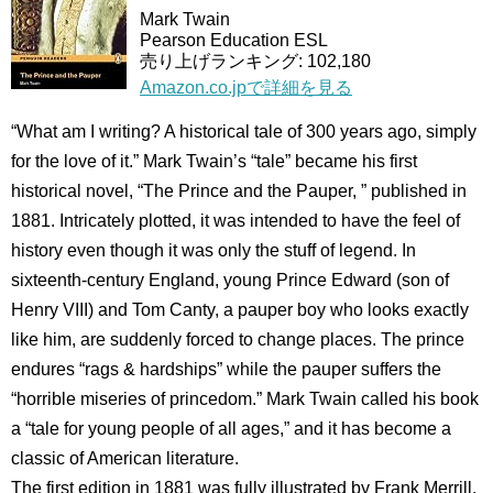
Mark Twain
Pearson Education ESL
売り上げランキング: 102,180
Amazon.co.jpで詳細を見る
“What am I writing? A historical tale of 300 years ago, simply
for the love of it.” Mark Twain’s “tale” became his first
historical novel, “The Prince and the Pauper, ” published in
1881. Intricately plotted, it was intended to have the feel of
history even though it was only the stuff of legend. In
sixteenth-century England, young Prince Edward (son of
Henry VIII) and Tom Canty, a pauper boy who looks exactly
like him, are suddenly forced to change places. The prince
endures “rags & hardships” while the pauper suffers the
“horrible miseries of princedom.” Mark Twain called his book
a “tale for young people of all ages,” and it has become a
classic of American literature.
The first edition in 1881 was fully illustrated by Frank Merrill,