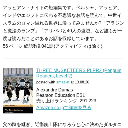
アラビアン・ナイトの短編集です。ペルシャ、アラビア、
インドやエジプトに伝わる不思議なお話を読んで、中世イ
スラムのロマン溢れる世界に浸ってみませんか?「アラジン
と魔法のランプ」「アリババと40人の盗賊」など誰もが一
度は読んだことのあるお話を収録しています。
56 ページ 総語数9,041語(アクティビティは除く)
THREE MUSKETEERS PLPR2 (Penguin
Readers, Level 2)
posted with
amazlet
at 13.08.26
Alexandre Dumas
Pearson Education ESL
売り上げランキング: 291,223
Amazon.co.jpで詳細を見る
父の跡を継ぎ、近衛銃士隊になろうと心に決めたダルタニ