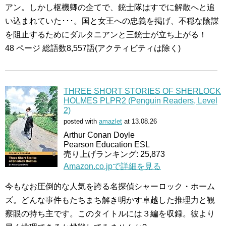
アン。しかし枢機卿の企てで、銃士隊はすでに解散へと追
い込まれていた･･･。国と女王への忠義を掲げ、不穏な陰謀
を阻止するためにダルタニアンと三銃士が立ち上がる！
48 ページ 総語数8,557語(アクティビティは除く)
THREE SHORT STORIES OF SHERLOCK
HOLMES PLPR2 (Penguin Readers, Level
2)
posted with
amazlet
at 13.08.26
Arthur Conan Doyle
Pearson Education ESL
売り上げランキング: 25,873
Amazon.co.jpで詳細を見る
今もなお圧倒的な人気を誇る名探偵シャーロック・ホーム
ズ。どんな事件もたちまち解き明かす卓越した推理力と観
察眼の持ち主です。このタイトルには３編を収録。彼より