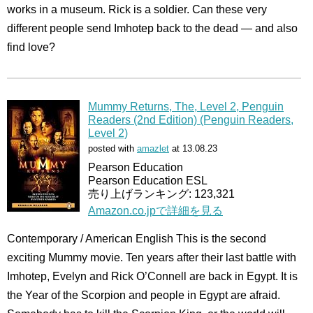
works in a museum. Rick is a soldier. Can these very
different people send Imhotep back to the dead — and also
find love?
Mummy Returns, The, Level 2, Penguin
Readers (2nd Edition) (Penguin Readers,
Level 2)
posted with
amazlet
at 13.08.23
Pearson Education
Pearson Education ESL
売り上げランキング: 123,321
Amazon.co.jpで詳細を見る
Contemporary / American English This is the second
exciting Mummy movie. Ten years after their last battle with
Imhotep, Evelyn and Rick O’Connell are back in Egypt. It is
the Year of the Scorpion and people in Egypt are afraid.