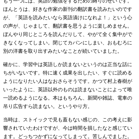
もう一つには、英語の勉強をするための縛りのせいです。
ほんとうは、好きな作家の新刊の翻訳書を読みたいのです
が、「英語を読みたいなら英語漬けになれよ！」という心
の声が、じゃまして、翻訳書を思うように楽しめません。
ぼんやり同じところを読んだりして、やがて全く集中がで
きなくなってしまい。閉じてカバンにしまい、おもむろに
別の洋書を取り出すみたいなことが続いていました。
確かに、学習中は英語しか読まないというのは正当な話に
ちがいないです。特に速く成果を出したい、すぐに読める
ようになりたい人はなおさらそうです。かつて村上春樹が
いったように、英語以外のものは読まないことによって唯
一読めるようになる。本はもちろん、新聞や雑誌、電車の
吊り広告すら読まない。というやり方。
当時は、ストイックで見も蓋もない感じの、この考えに影
響されていたわけですが、今は時間を損したなと感じてい
ます。どっちつかずになってしまって。苦しんでました。