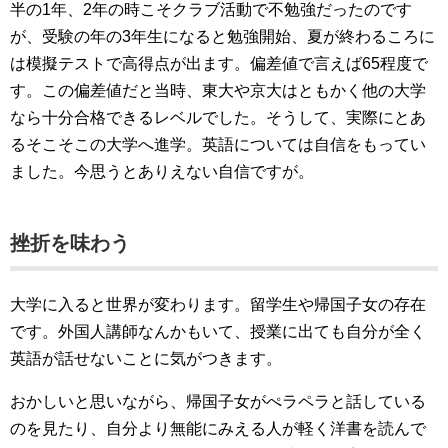
半の1年、2年の時こそクラブ活動で不勉強だったのです
が、受験の年の3年生になると勉強開始、夏が終わるころに
は模擬テストで高得点が出ます。偏差値で言えば65程度で
す。この偏差値だと当時、東大や京大はともかく他の大学
なら十分合格できるレベルでした。そうして、実際にとあ
るそこそこの大学へ進学。英語については自信をもってい
ました。今思うとありえない自信ですが。
挫折を味わう
大学に入ると世界が変わります。留学生や帰国子女の存在
です。外国人講師なんかもいて、授業に出ても自分が全く
英語が話せないことに気がつきます。
おかしいと思いながら、帰国子女がぺラペラと話している
のを見たり、自分より無能にみえる人が軽く洋書を読んで