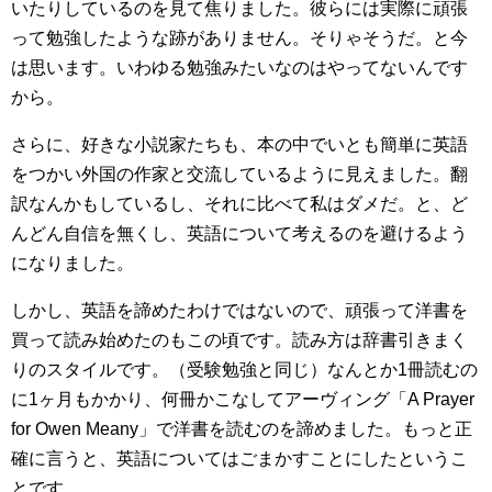
いたりしているのを見て焦りました。彼らには実際に頑張
って勉強したような跡がありません。そりゃそうだ。と今
は思います。いわゆる勉強みたいなのはやってないんです
から。
さらに、好きな小説家たちも、本の中でいとも簡単に英語
をつかい外国の作家と交流しているように見えました。翻
訳なんかもしているし、それに比べて私はダメだ。と、ど
んどん自信を無くし、英語について考えるのを避けるよう
になりました。
しかし、英語を諦めたわけではないので、頑張って洋書を
買って読み始めたのもこの頃です。読み方は辞書引きまく
りのスタイルです。（受験勉強と同じ）なんとか1冊読むの
に1ヶ月もかかり、何冊かこなしてアーヴィング「A Prayer
for Owen Meany」で洋書を読むのを諦めました。もっと正
確に言うと、英語についてはごまかすことにしたというこ
とです。